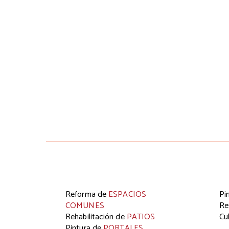
DE FACHADAS
La
Rehabilitación de Fachadas
es un
necesidad periódica para la gran mayoría d
edificios. La tendencia actual es utilizar solucione
técnicas que permitan ahorros energéticos 
económicos como la instalación del sistem
SATE.
Reforma de
ESPACIOS
Pi
COMUNES
Re
Rehabilitación de
PATIOS
Cu
Pintura de
PORTALES