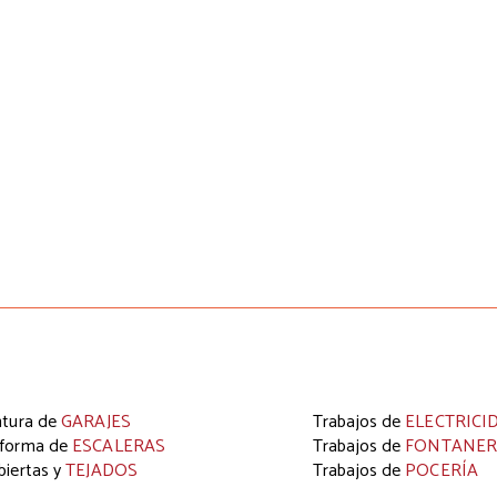
COMUNIDADES
a
Los
Trabajos de Mantenimiento en las
e
Comunidades
de vecinos son esenciales si
s
queremos preservar y prolongar la vida útil de la
y
finca y sus zonas comunes en las mejores
a
condiciones posibles.
ntura de
GARAJES
Trabajos de
ELECTRICI
forma de
ESCALERAS
Trabajos de
FONTANER
biertas y
TEJADOS
Trabajos de
POCERÍA