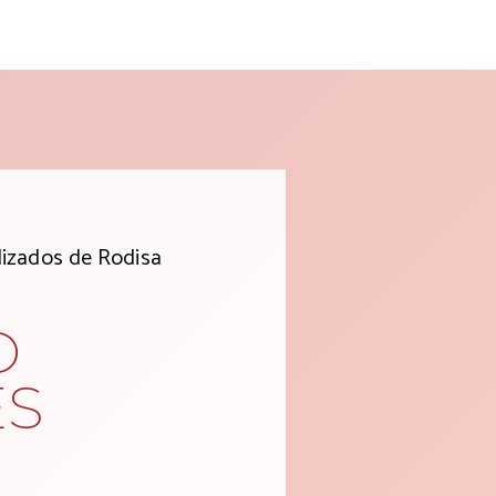
lizados de Rodisa
O
ES