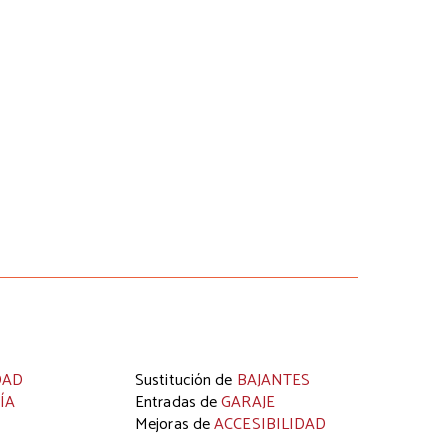
SERVICIO
La
Instalación de Calderas Comunitarias
en
urbanizaciones y comunidades de vecinos, es
otra de nuestras especialidades. Estas calderas
facilitan el ahorro energético, menor consumo
individual y disminuyen la emisión de gases en la
atmósfera.
DAD
Sustitución de
BAJANTES
ÍA
Entradas de
GARAJE
Mejoras de
ACCESIBILIDAD