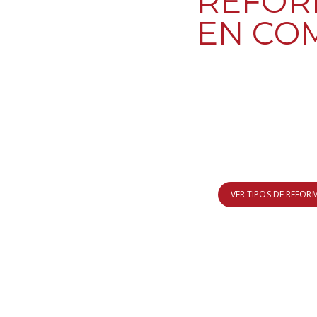
REFOR
EN CO
¿Eres preside
administrador
reform
VER TIPOS DE REFOR