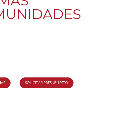
MAS
MUNIDADES
nte de tu comunidad o
 de fincas?
as en comunidades
MAS
SOLICITAR PRESUPUESTO